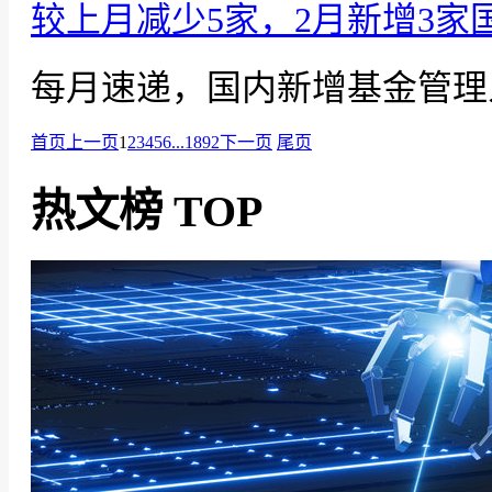
较上月减少5家，2月新增3家
每月速递，国内新增基金管理
首页
上一页
1
2
3
4
5
6
...1892
下一页
尾页
热文榜
TOP